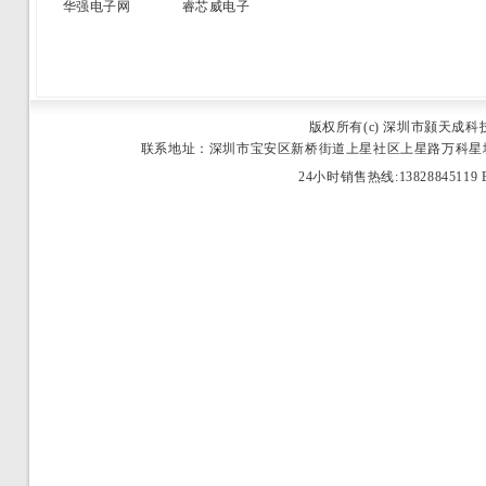
华强电子网
睿芯威电子
版权所有(c) 深圳市颢天成
联系地址：深圳市宝安区新桥街道上星社区上星路万科星城商业中心2栋25
24小时销售热线:13828845119 E