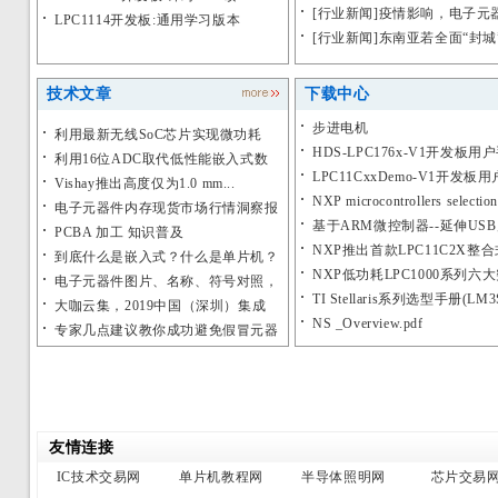
20 3364次]
[
行业新闻
]
疫情影响，电子元器
LPC1114开发板:通用学习版本
[
行业新闻
]
东南亚若全面“封城
次]
技术文章
下载中心
步进电机
利用最新无线SoC芯片实现微功耗
HDS-LPC176x-V1开发板用
Wi...
利用16位ADC取代低性能嵌入式数
LPC11CxxDemo-V1开发板用
据...
Vishay推出高度仅为1.0 mm...
NXP microcontrollers selection
电子元器件内存现货市场行情洞察报
基于ARM微控制器--延伸US
告（...
PCBA 加工 知识普及
NXP推出首款LPC11C2X整
到底什么是嵌入式？什么是单片机？
NXP低功耗LPC1000系列六
电子元器件图片、名称、符号对照，
TI Stellaris系列选型手册(LM3
超全...
大咖云集，2019中国（深圳）集成
NS _Overview.pdf
电...
专家几点建议教你成功避免假冒元器
件
友情连接
IC技术交易网
单片机教程网
半导体照明网
芯片交易