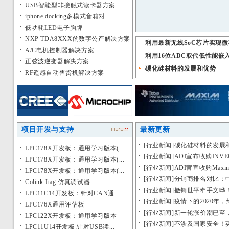
USB智能型非接触式读卡器方案
iphone docking多模式音箱对...
低功耗LED电子胸牌
NXP TDA8XXX的数字公产解决方案
利用最新无线SoC芯片实现微
A/C电机控制器解决方案
利用16位ADC取代低性能嵌
正弦波逆变器解决方案
碳化硅材料的发展和优势
RF遥感自动售货机解决方案
项目开发与支持
最新更新
[
行业新闻
]
碳化硅材料的发展
LPC178X开发板：通用学习版本(...
[
行业新闻
]
ADI宣布收购INVEC
LPC178X开发板：通用学习版本(...
[
行业新闻
]
ADI官宣收购Maxi
LPC178X开发板：通用学习版本(...
[
行业新闻
]
分销商排名对比：中国T
Colink Jtag 仿真调试器
[
行业新闻
]
撤销世平牵手文晔！
LPC11C14开发板：针对CAN通...
17 3664次]
[
行业新闻
]
疫情下的2020年，终端
LPC176X通用评估板
[
行业新闻
]
新一轮涨价潮已至，
LPC122X开发板：通用学习版本
20 3704次]
[
行业新闻
]
不涉及国家安全！英
LPC11U14开发板:针对USB读...