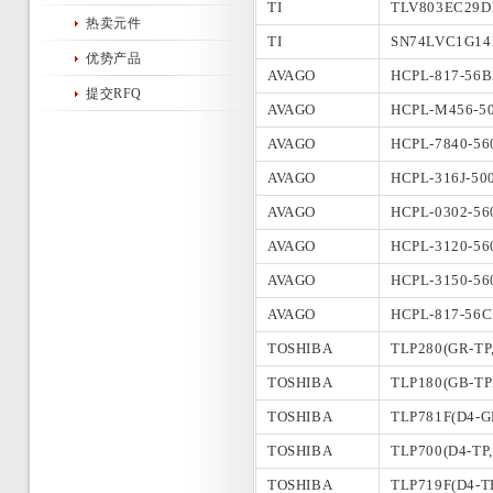
TI
TLV803EC29
热卖元件
TI
SN74LVC1G1
优势产品
AVAGO
HCPL-817-56
提交RFQ
AVAGO
HCPL-M456-5
AVAGO
HCPL-7840-56
AVAGO
HCPL-316J-50
AVAGO
HCPL-0302-56
AVAGO
HCPL-3120-56
AVAGO
HCPL-3150-56
AVAGO
HCPL-817-56
TOSHIBA
TLP280(GR-TP,
TOSHIBA
TLP180(GB-TPL
TOSHIBA
TLP781F(D4-G
TOSHIBA
TLP700(D4-TP,
TOSHIBA
TLP719F(D4-T