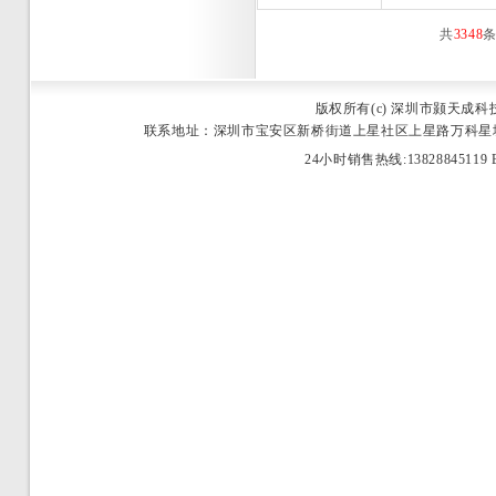
共
3348
条
版权所有(c) 深圳市颢天成
联系地址：深圳市宝安区新桥街道上星社区上星路万科星城商业中心2栋25
24小时销售热线:13828845119 E