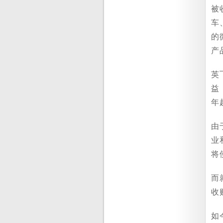
被
车
的
产
英
益
年
由
业
将
而
收
如