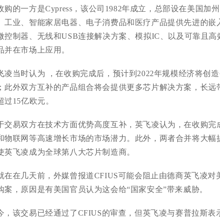
收购的一方是Cypress，该公司1982年成立，总部设在美国加州S
、工业、智能家居电器、电子消费品和医疗产品提供先进的嵌
微控制器、无线和USB连接解决方案、模拟IC、以及可靠且
品并在市场上应用。
飞凌当时认为 ，在收购完成后，预计到2022年规模经济将创造
；此外双方互补的产品组合将会提供更多芯片解决方案，长远
超过15亿欧元。
于交易双方在技术方面优势高度互补，英飞凌认为，在收购完
和物联网等高速增长市场的市场潜力。此外，两者合并将大幅
使英飞凌成为全球第八大芯片制造商。
就在在几天前，外媒曾报道CFIUS可能会阻止由德商英飞凌
购案，原因是有美国官员认为这会给“国家安全”带来威胁。
今，该交易已经通过了CFIUS的审查，但英飞凌与赛普拉斯