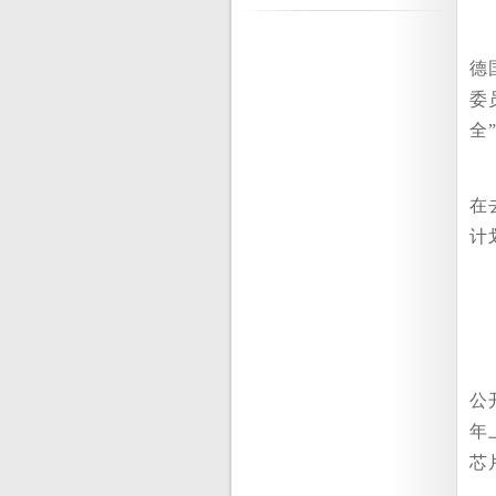
德
委
全
在
计
公
年
芯